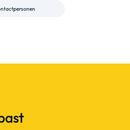
ontactpersonen
 past