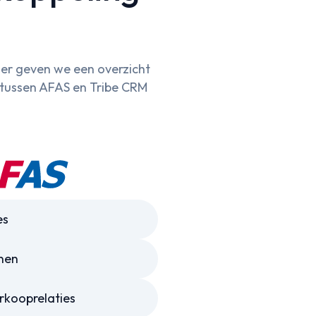
er geven we een overzicht
g tussen AFAS en Tribe CRM
es
nen
rkooprelaties