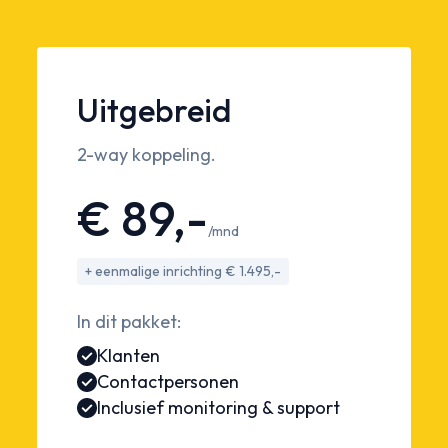
Uitgebreid
2-way koppeling.
€ 89,-
/mnd
+ eenmalige inrichting € 1.495,-
In dit pakket:
Klanten
Contactpersonen
Inclusief monitoring & support