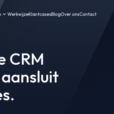
n
Werkwijze
Klantcases
Blog
Over ons
Contact
be CRM
 aansluit
s.