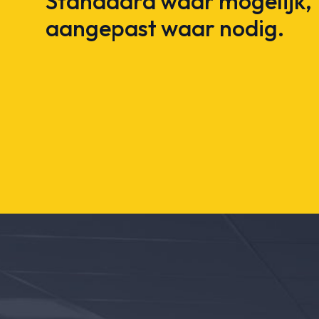
Standaard waar mogelijk,
aangepast waar nodig.