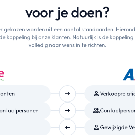
voor je doen?
er gekozen worden uit een aantal standaarden. Hierond
koppeling bij onze klanten. Natuurlijk is de koppelin
volledig naar wens in te richten.
arrow_right_alt
Person
lanten
Verkooprelati
arrow_right_alt
Group
Contactpersonen
Contactperso
arrow_right_alt
Person
Gewijzigde Ve