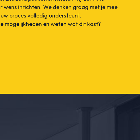
r wens inrichten. We denken graag met je mee
ouw proces volledig ondersteunt.
de mogelijkheden en weten wat dit kost?