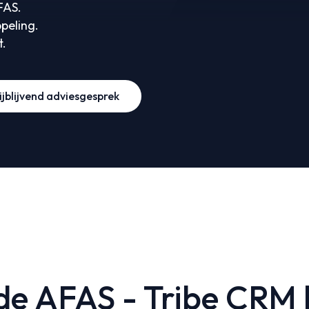
FAS.
peling.
t.
ijblijvend adviesgesprek
de AFAS - Tribe CRM 