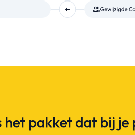
arrow_right_alt
Group
Gewijzigde C
 het pakket dat bij je