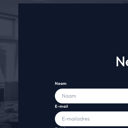
N
Naam
E-mail