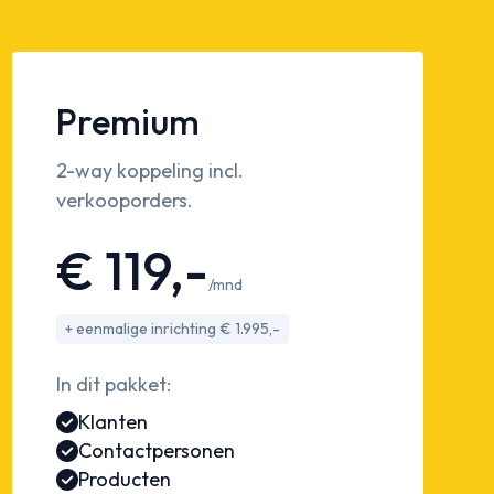
Premium
2-way koppeling incl.
verkooporders.
€ 119,-
/mnd
+ eenmalige inrichting € 1.995,-
In dit pakket:
Klanten
Contactpersonen
Producten