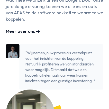
waarmee we onze klanten ontzorgen. Door onze
jarenlange ervaring kennen we alle ins en outs
van AFAS én de software pakketten waarmee we
koppelen.
arrow_right_alt
Meer over ons
“Wij nemen jouw proces als vertrekpunt
voor het inrichten van de koppeling.
Natuurlijk profiteren we van standaarden
waar mogelijk. Dit maakt dat we een
koppeling helemaal naar wens kunnen
inrichten tegen een gunstige investering. ”