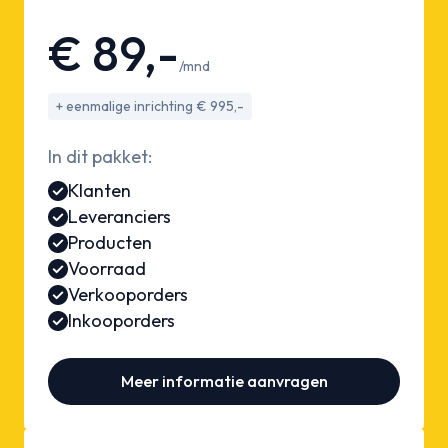
€ 89,-
/mnd
+ eenmalige inrichting € 995,-
In dit pakket:
Klanten
Leveranciers
Producten
Voorraad
Verkooporders
Inkooporders
Meer informatie aanvragen