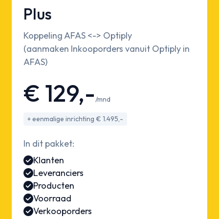
Plus
Koppeling AFAS <-> Optiply
(aanmaken Inkooporders vanuit Optiply in
AFAS)
€ 129,-
/mnd
+ eenmalige inrichting € 1.495,-
In dit pakket:
Klanten
Leveranciers
Producten
Voorraad
Verkooporders