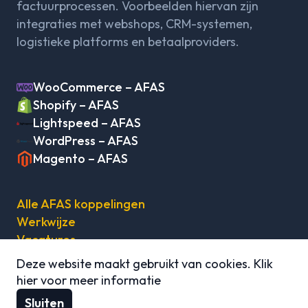
factuurprocessen. Voorbeelden hiervan zijn
integraties met webshops, CRM-systemen,
logistieke platforms en betaalproviders.
WooCommerce – AFAS
Shopify – AFAS
Lightspeed – AFAS
WordPress – AFAS
Magento – AFAS
Alle AFAS koppelingen
Werkwijze
Vacatures
Sitemap
Deze website maakt gebruikt van cookies.
Klik
Privacy policy
hier voor meer informatie
Sluiten