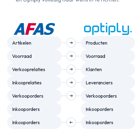
Artikelen
Producten
arrow_right_alt
Voorraad
Voorraad
arrow_right_alt
Verkooprelaties
Klanten
arrow_right_alt
Inkooprelaties
Leveranciers
arrow_right_alt
Verkooporders
Verkooporders
arrow_right_alt
Inkooporders
Inkooporders
Inkooporders
Inkooporders
arrow_right_alt