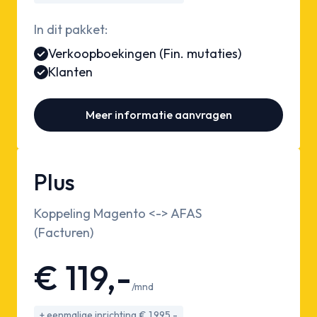
In dit pakket:
Verkoopboekingen (Fin. mutaties)
Klanten
Meer informatie aanvragen
Plus
Koppeling Magento <-> AFAS
(Facturen)
€ 119,-
/mnd
+ eenmalige inrichting € 1.995,-