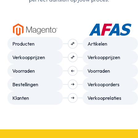
Producten
Artikelen
compare_arrows
Verkoopprijzen
Verkoopprijzen
compare_arrows
Voorraden
Voorraden
arrow_right_alt
Bestellingen
Verkooporders
arrow_right_alt
Klanten
Verkooprelaties
arrow_right_alt