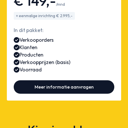
€ 149,-
/mnd
+ eenmalige inrichting € 2.995,-
In dit pakket:
Verkooporders
Klanten
Producten
Verkoopprijzen (basis)
Voorraad
Meer informatie aanvragen