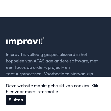
Improvit is volledig gespecialiseerd in het
koppelen van AFAS aan andere software, met
een focus op order-, project- en
factuurprocessen. Voorbeelden hiervan zijn
integraties met webshops, CRM-systemen,
Deze website maakt gebruikt van cookies.
Klik
logistieke platforms en betaalproviders.
hier voor meer informatie
Sluiten
WooCommerce – AFAS
Shopify – AFAS