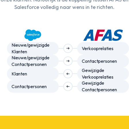
Salesforce volledig naar wens in te richten.
Nieuwe/gewijzigde
Verkooprelaties
arrow_right_alt
Klanten
Nieuwe/gewijzigde
Contactpersonen
arrow_right_alt
Contactpersonen
Gewijzigde
Klanten
arrow_right_alt
Verkooprelaties
Gewijzigde
Contactpersonen
arrow_right_alt
Contactpersonen