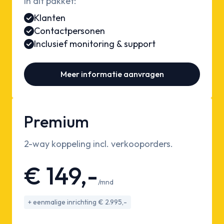
In dit pakket:
Klanten
Contactpersonen
Inclusief monitoring & support
Meer informatie aanvragen
Premium
2-way koppeling incl. verkooporders.
€ 149,-
/mnd
+ eenmalige inrichting € 2.995,-